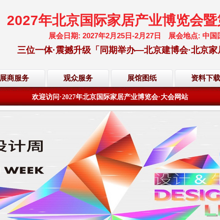
2027年北京国际家居产业博览会
展会日期: 2027年2月25日-2月27日 展会地点:
三位一体·震撼升级「同期举办—北京建博会·北京家
欢迎访问·2027年北京国际家居产业博览会·大会网站
展商服务
观众服务
展馆图纸
资料下
倒计时·距离展会开幕还有
202
天
22
小时
59
分
41
秒
欢迎访问·2027年北京国际家居产业博览会·大会网站
倒计时·距离展会开幕还有
202
天
22
小时
59
分
41
秒