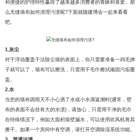
和便捷的护理特性赢得了越来越多消费者的青睐和喜爱。那
么无缝墙布如何清理污渍呢?下面就随建博会一起来看看
吧。
1.灰尘
对于浮动覆盖干法除尘墙的表面上，你只需要准备一鸡毛掸
子就可以了，墙布可以擦洗，只需用干毛巾擦拭顽固污垢覆
盖。
2.水
当您的墙布因雨天不小心洒了水或小水滴返潮时(通常，壁
布的表面不会挂有大的水渍)，请放心，只需用干净的毛巾
在特殊情况下，例如大面积墙壁漏水，可以使用吹风机将其
擦干。如果一个房间中有空调，请打开空调除湿系统功能。
3，普通污渍