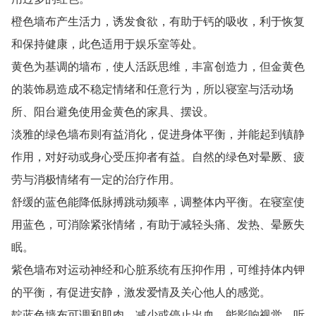
橙色墙布产生活力，诱发食欲，有助于钙的吸收，利于恢复
和保持健康，此色适用于娱乐室等处。
黄色为基调的墙布，使人活跃思维，丰富创造力，但金黄色
的装饰易造成不稳定情绪和任意行为，所以寝室与活动场
所、阳台避免使用金黄色的家具、摆设。
淡雅的绿色墙布则有益消化，促进身体平衡，并能起到镇静
作用，对好动或身心受压抑者有益。自然的绿色对晕厥、疲
劳与消极情绪有一定的治疗作用。
舒缓的蓝色能降低脉搏跳动频率，调整体内平衡。在寝室使
用蓝色，可消除紧张情绪，有助于减轻头痛、发热、晕厥失
眠。
紫色墙布对运动神经和心脏系统有压抑作用，可维持体内钾
的平衡，有促进安静，激发爱情及关心他人的感觉。
靛蓝色墙布可调和肌肉，减少或停止出血，能影响视觉、听